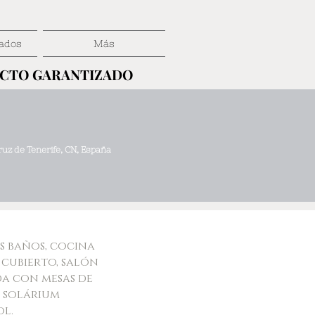
ados
Más
ECTO GARANTIZADO
ECTO GARANTIZADO
uz de Tenerife, CN, España
s baños, cocina
cubierto, salón
da con mesas de
e solárium
ol.