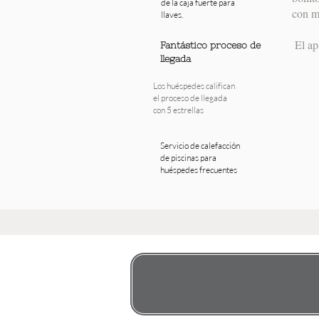
de la caja fuerte para
con m
llaves.
El ap
Fantástico proceso de
llegada
Los huéspedes califican
el proceso de llegada
con 5 estrellas
Servicio de calefacción
de piscinas para
huéspedes frecuentes