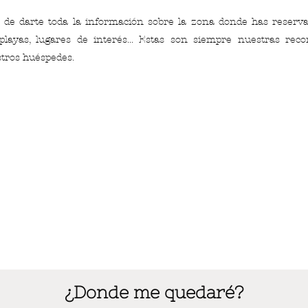
de darte toda la información sobre la zona donde has reserv
 playas, lugares de interés... Estas son siempre nuestras re
stros huéspedes.
¿Donde me quedaré?