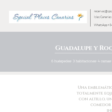
reservas@spc
Islas Canarias 
WhatsApp +3
Guadalupe y Ro
6 huéspedes· 3 habitaciones· 4 camas
Una emblemática
totalmente equ
con altillo, u
comedor p
in