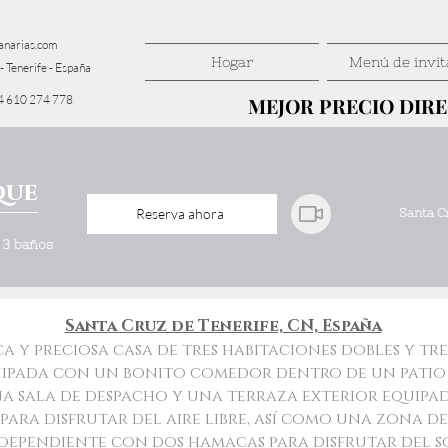
anarias.com
Hogar
Menú de invit
- Tenerife - España
4 610 274 778
MEJOR PRECIO DIR
MEJOR PRECIO DIR
que
Reserva ahora
Santa Cr
· 3 baños
Santa Cruz de Tenerife, CN, España
 y preciosa casa de tres habitaciones dobles y tre
ipada con un bonito comedor dentro de un patio 
na sala de despacho y una terraza exterior equipa
ara disfrutar del aire libre, así como una zona d
dependiente con dos hamacas para disfrutar del s