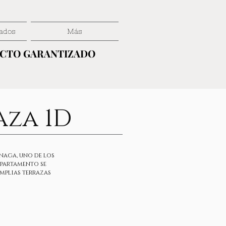
ados
Más
ECTO GARANTIZADO
ECTO GARANTIZADO
aza 1D
Anaga, uno de los
apartamento se
amplias terrazas