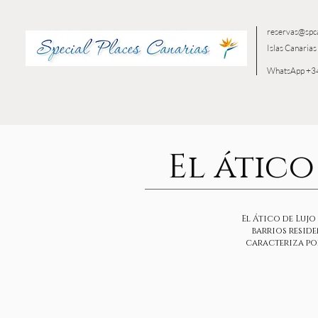
reservas@spc
Islas Canarias 
WhatsApp +3
El ático
El Ático de Lujo
barrios reside
caracteriza por