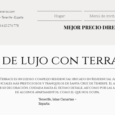
anarias.com
Hogar
Menú de invit
- Tenerife - España
4 610 274 778
MEJOR PRECIO DIR
MEJOR PRECIO DIR
 de lujo con terr
 Terrace es un lujoso complejo residencial ubicado en Residencial 
nciales más prestigiosos y tranquilos de Santa Cruz de Tenerife. El 
 su decoración, cuidada hasta el último detalle, así como por las 
de algunos apartamentos, como el que nos ocupa.
Tenerife, Islas Canarias -
España